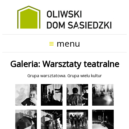
Start
O
≡
menu
projekcie
Galeria: Warsztaty teatralne
Wydarzenia
Grupa warsztatowa. Grupa wielu kultur
Włącz
się
do
działania!
Kontakt