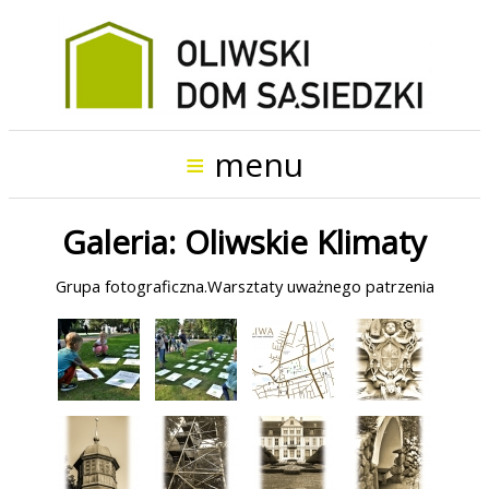
Start
O
≡
menu
projekcie
Galeria: Oliwskie Klimaty
Wydarzenia
Grupa fotograficzna.Warsztaty uważnego patrzenia
Włącz
się
do
działania!
Kontakt